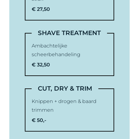
THE HAIR.SPA
€ 27,50
MEMBERSHIPS
SHAVE TREATMENT
Ambachtelijke
scheerbehandeling
€ 32,50
CUT, DRY & TRIM
Knippen + drogen & baard
trimmen
€ 50,-